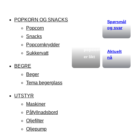
POPKORN OG SNACKS
Spørsmål
og svar
Popcorn
Snacks
Ikke alt
Popcornkrydder
popcorn
Aktuelt
Sukkervatt
er likt
nå
BEGRE
Beger
Tema begerglass
UTSTYR
Maskiner
Påfyllnadsbord
Oljefilter
Oljepump