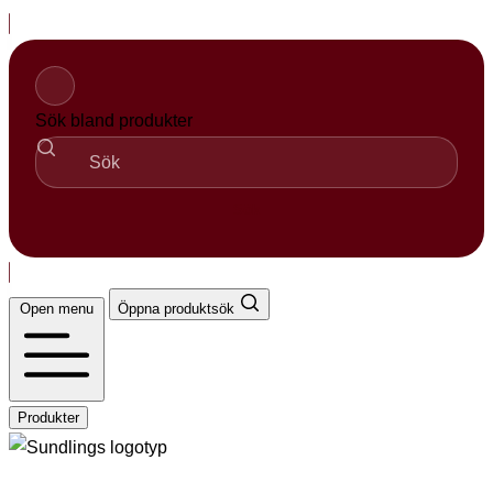
Hopp
til
innhold
Sök bland produkter
Sök
Open menu
Öppna produktsök
Produkter