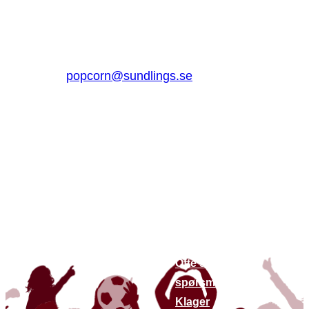
Jungmansgatan 16, 53140 Lidköping
Sverige
0510 – 861 80
popcorn@sundlings.se
Om oss
Lenker til
andre
Om oss
nettsteder
Bærekraft
Finn butikker
Kontakt oss
Siste nytt
Ofte stilte
spørsmål
Klager