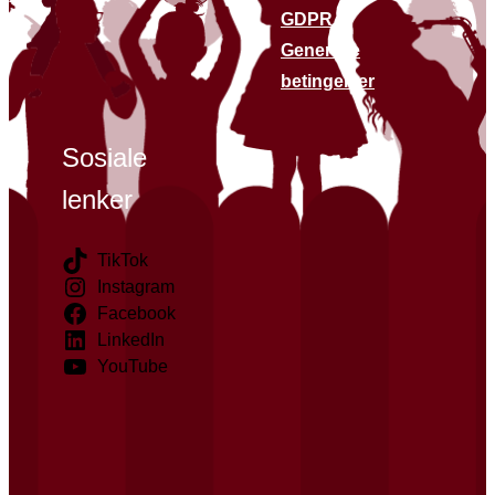
GDPR
Generelle
betingelser
Sosiale
lenker
TikTok
Instagram
Facebook
LinkedIn
YouTube