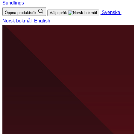
Sundlings
Svenska
Öppna produktsök
Välj språk
Norsk bokmål
English