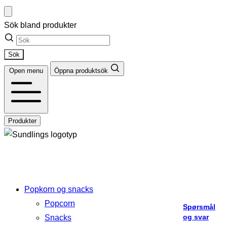
Hopp
til
Sök bland produkter
innhold
Sök
Open menu
Öppna produktsök
Produkter
Popkorn og snacks
Popcorn
Spørsmål
Ikke
og svar
Snacks
alt