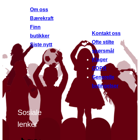
andre
Om oss
nettsteder
Bærekraft
Finn
Kontakt oss
butikker
Ofte stilte
Siste nytt
spørsmål
Klager
GDPR
Generelle
betingelser
Sosiale
lenker