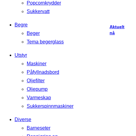
Popcornkrydder
popcorn
er
Sukkervatt
likt
Begre
Aktuelt
nå
Beger
Tema begerglass
Utstyr
Maskiner
Påfyllnadsbord
Oljefilter
Oljepump
Varmeskap
Sukkerspinnmaskiner
Diverse
Barneseter