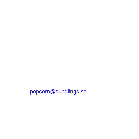
SUNDLINGS
Sundlings Sverige AB
Jungmansgatan 16, 53140 Lidköping
Sverige
0510 – 861 80
popcorn@sundlings.se
Om oss
Lenker til