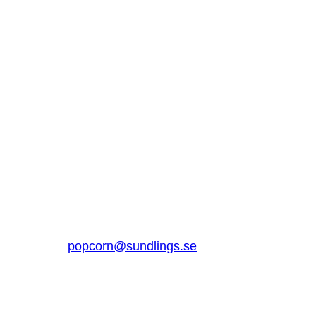
SUNDLINGS
Sundlings Sverige AB
Jungmansgatan 16, 53140 Lidköping
Sverige
0510 – 861 80
popcorn@sundlings.se