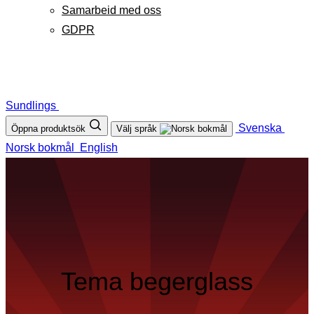
Samarbeid med oss
GDPR
Sundlings
Svenska
Öppna produktsök
Välj språk
Norsk bokmål
English
Tema begerglass