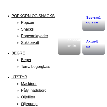
POPKORN OG SNACKS
Spørsmål
og svar
Popcorn
Snacks
Ikke alt
Popcornkrydder
popcorn
Aktuelt
Sukkervatt
er likt
nå
BEGRE
Beger
Tema begerglass
UTSTYR
Maskiner
Påfyllnadsbord
Oljefilter
Oljepump