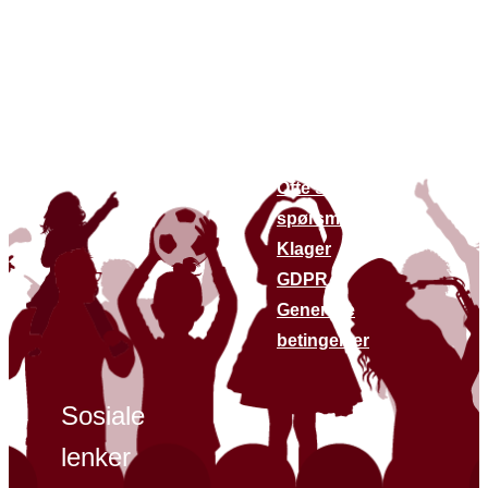
Om oss
Lenker til
andre
Om oss
nettsteder
Bærekraft
Finn butikker
Kontakt oss
Siste nytt
Ofte stilte
spørsmål
Klager
GDPR
Generelle
betingelser
Sosiale
lenker