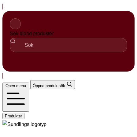
Hopp
til
innhold
Sök bland produkter
Sök
Open menu
Öppna produktsök
Produkter