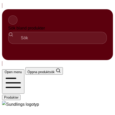
Hopp
til
innhold
Sök bland produkter
Sök
Open menu
Öppna produktsök
Produkter