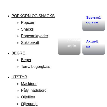
POPKORN OG SNACKS
Spørsmål
og svar
Popcorn
Snacks
Ikke alt
Popcornkrydder
popcorn
Aktuelt
Sukkervatt
er likt
nå
BEGRE
Beger
Tema begerglass
UTSTYR
Maskiner
Påfyllnadsbord
Oljefilter
Oljepump