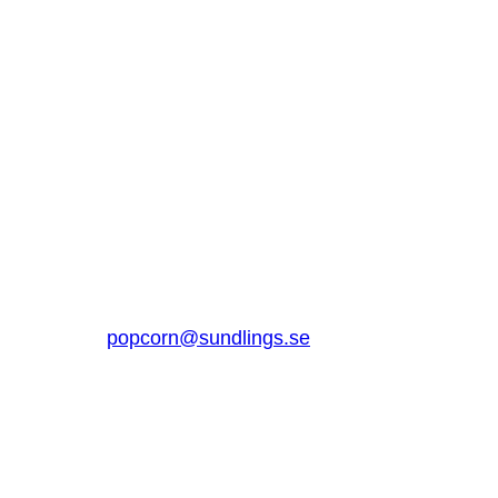
SUNDLINGS
Sundlings Sverige AB
Jungmansgatan 16, 53140 Lidköping
Sverige
0510 – 861 80
popcorn@sundlings.se
Om oss
Lenker til