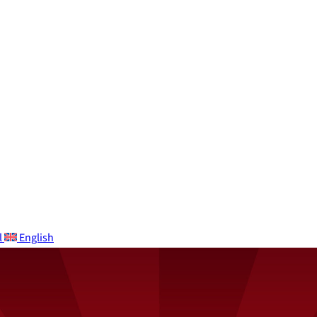
l
English