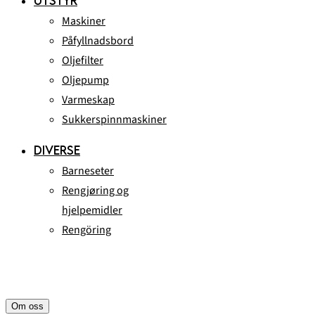
UTSTYR
Maskiner
Påfyllnadsbord
Oljefilter
Oljepump
Varmeskap
Sukkerspinnmaskiner
DIVERSE
Barneseter
Rengjøring og
hjelpemidler
Rengöring
Om oss