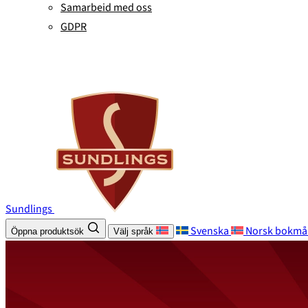
Samarbeid med oss
GDPR
Sundlings
Svenska
Norsk bokmå
Öppna produktsök
Välj språk