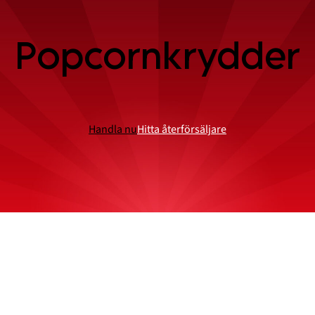
Popcornkrydder
Handla nu
Hitta återförsäljare