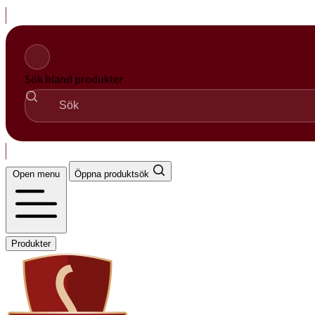
Hopp
til
innhold
Sök bland produkter
Open menu
Öppna produktsök
Produkter