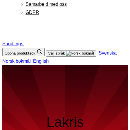
Samarbeid med oss
GDPR
Sundlings
Svenska
Öppna produktsök
Välj språk
Norsk bokmål
English
Lakris