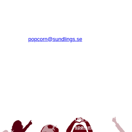
Sundlings Sverige AB
Jungmansgatan 16, 53140 Lidköping
Sverige
0510 – 861 80
popcorn@sundlings.se
Om oss
Lenker til
andre
Om oss
nettsteder
Bærekraft
Finn butikker
Kontakt oss
Siste nytt
Ofte stilte
spørsmål