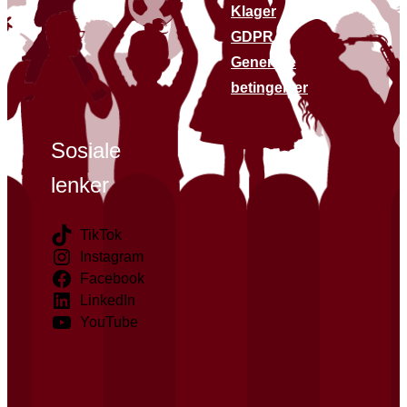
Klager
GDPR
Generelle
betingelser
Sosiale
lenker
TikTok
Instagram
Facebook
LinkedIn
YouTube