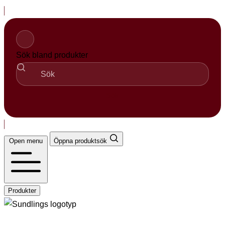
Hopp
til
innhold
Sök bland produkter
Sök
Open menu
Öppna produktsök
Produkter