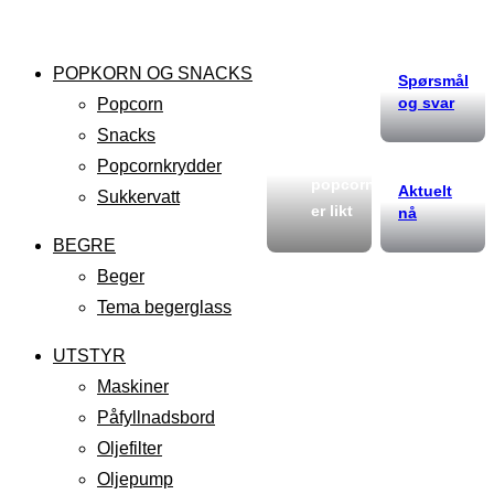
POPKORN OG SNACKS
Spørsmål
og svar
Popcorn
Snacks
Ikke alt
Popcornkrydder
popcorn
Aktuelt
Sukkervatt
er likt
nå
BEGRE
Beger
Tema begerglass
UTSTYR
Maskiner
Påfyllnadsbord
Oljefilter
Oljepump