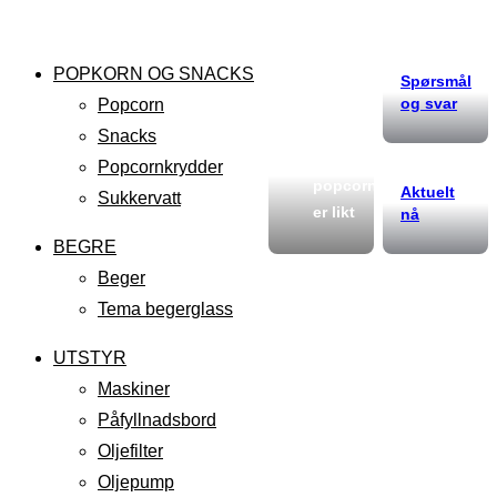
POPKORN OG SNACKS
Spørsmål
og svar
Popcorn
Snacks
Ikke alt
Popcornkrydder
popcorn
Aktuelt
Sukkervatt
er likt
nå
BEGRE
Beger
Tema begerglass
UTSTYR
Maskiner
Påfyllnadsbord
Oljefilter
Oljepump