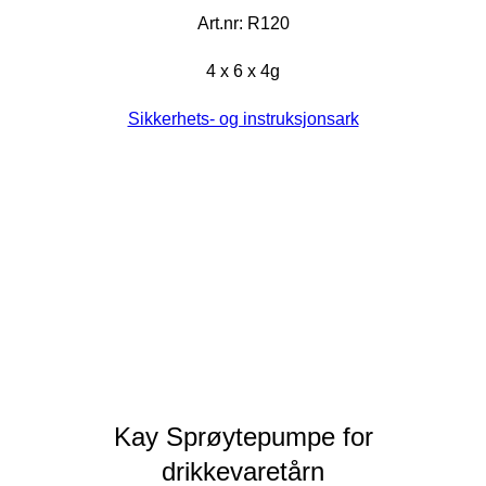
Art.nr: R120
4 x 6 x 4g
Sikkerhets- og instruksjonsark
Kay Sprøytepumpe for
drikkevaretårn