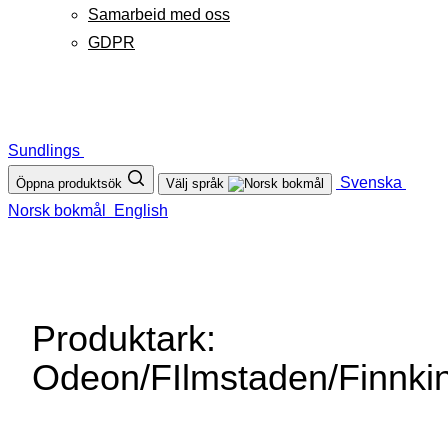
Samarbeid med oss
GDPR
Sundlings
Svenska
Öppna produktsök
Välj språk
Norsk bokmål
English
Produktark:
Odeon/FIlmstaden/Finnki