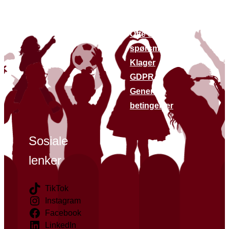
Finn butikker
Kontakt oss
Siste nytt
Ofte stilte
spørsmål
Klager
GDPR
Generelle
betingelser
Sosiale
lenker
TikTok
Instagram
Facebook
LinkedIn