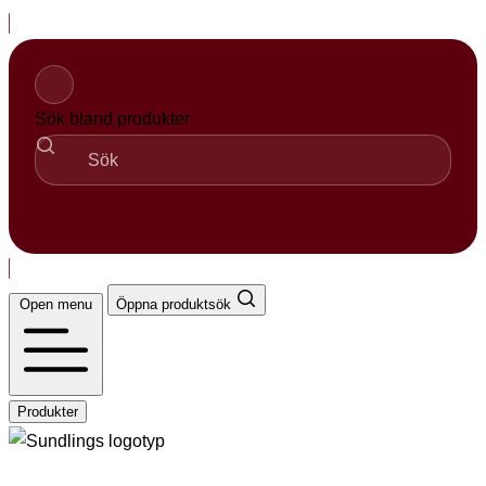
Hopp
til
innhold
Sök bland produkter
Sök
Open menu
Öppna produktsök
Produkter