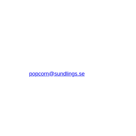
SUNDLINGS
Sundlings Sverige AB
Jungmansgatan 16, 53140 Lidköping
Sverige
0510 – 861 80
popcorn@sundlings.se
Om oss
Lenker til
andre
Om oss
nettsteder
Bærekraft