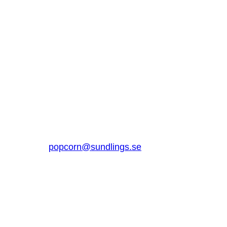
SUNDLINGS
Sundlings Sverige AB
Jungmansgatan 16, 53140 Lidköping
Sverige
0510 – 861 80
popcorn@sundlings.se
Om oss
Lenker til