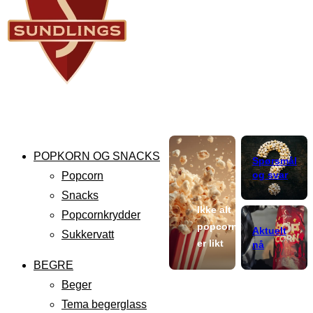
POPKORN OG SNACKS
Spørsmål
og svar
Popcorn
Snacks
Ikke alt
Popcornkrydder
popcorn
Aktuelt
Sukkervatt
er likt
nå
BEGRE
Beger
Tema begerglass