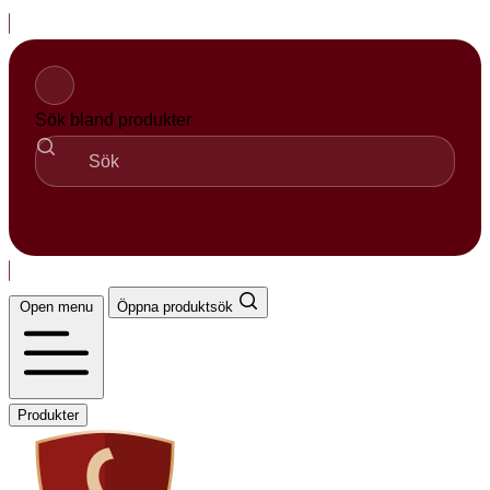
Hopp
til
innhold
Sök bland produkter
Sök
Open menu
Öppna produktsök
Produkter