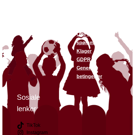
andre
Om oss
nettsteder
Bærekraft
Finn butikker
Kontakt oss
Siste nytt
Ofte stilte
spørsmål
Klager
GDPR
Generelle
betingelser
Sosiale
lenker
TikTok
Instagram