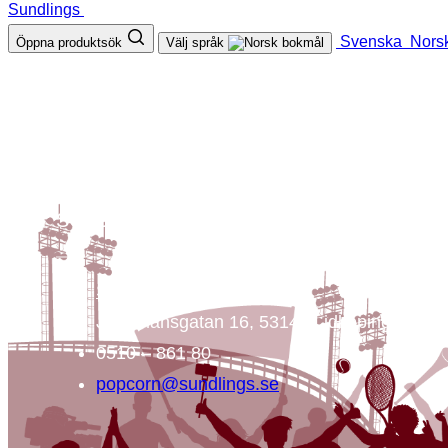
Sundlings
Svenska
Nors
Öppna produktsök
Välj språk
SUNDLINGS
Sundlings Sverige AB
Jungmansgatan 16, 53140 Lidköping Sveri
0510 – 861 80
popcorn@sundlings.se