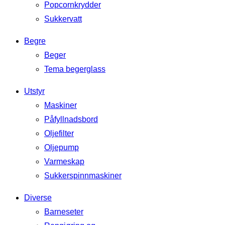
Popcornkrydder
Sukkervatt
Begre
Beger
Tema begerglass
Utstyr
Maskiner
Påfyllnadsbord
Oljefilter
Oljepump
Varmeskap
Sukkerspinnmaskiner
Diverse
Barneseter