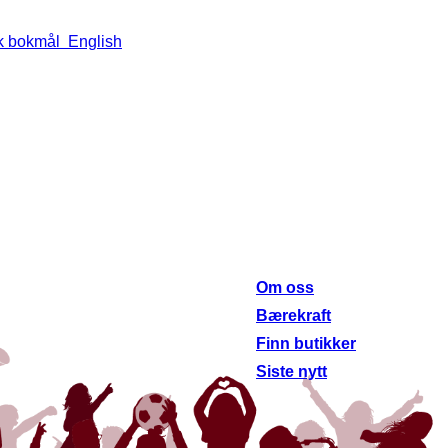
k bokmål
English
Om oss
Le
an
Om oss
ne
Bærekraft
ge
Finn butikker
Siste nytt