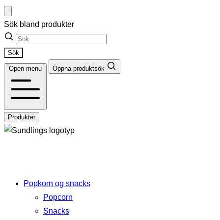
Hopp
til
Sök bland produkter
innhold
Sök
Open menu
Öppna produktsök
Produkter
Popkorn og snacks
Popcorn
Ikke alt popcorn er likt
Snacks