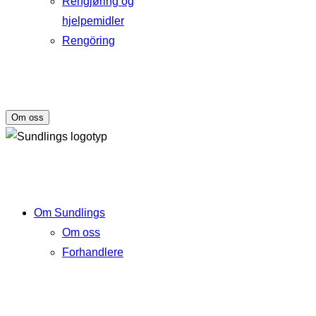
Rengjøring og
hjelpemidler
Rengöring
Om oss
Om Sundlings
Om oss
Forhandlere