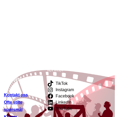
nker til
Sosiale
dre
lenker
ttsteder
TikTok
Instagram
Kontakt oss
Facebook
Ofte stilte
LinkedIn
YouTube
spørsmål
Klager