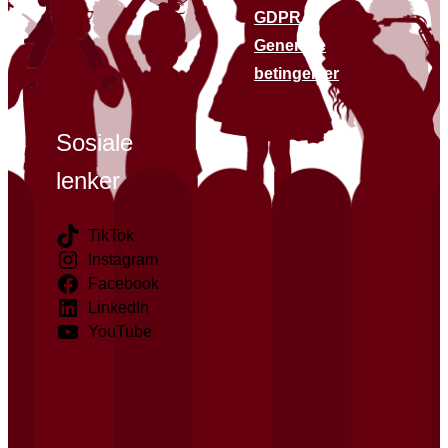
GDPR
Generelle
betingelser
Sosiale
lenker
TikTok
Instagram
Facebook
LinkedIn
YouTube