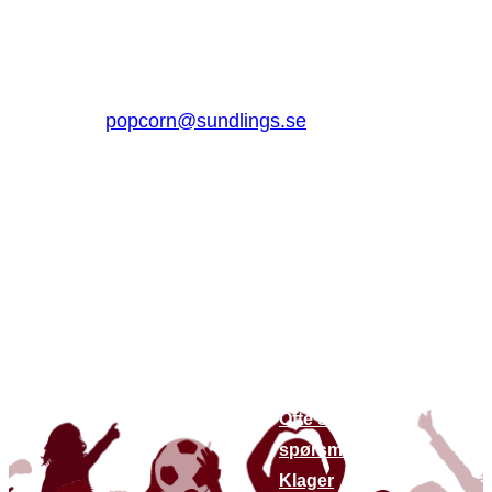
Jungmansgatan 16, 53140 Lidköping
Sverige
0510 – 861 80
popcorn@sundlings.se
Om oss
Lenker til
andre
Om oss
nettsteder
Bærekraft
Finn butikker
Kontakt oss
Siste nytt
Ofte stilte
spørsmål
Klager