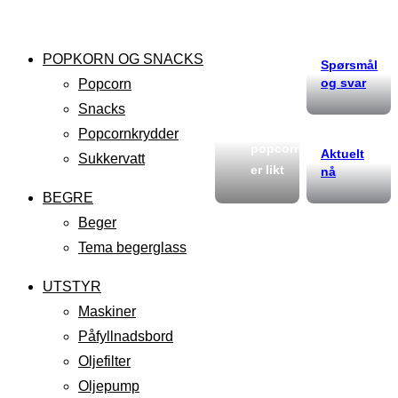
POPKORN OG SNACKS
Spørsmål
og svar
Popcorn
Snacks
Ikke alt
Popcornkrydder
popcorn
Aktuelt
Sukkervatt
er likt
nå
BEGRE
Beger
Tema begerglass
UTSTYR
Maskiner
Påfyllnadsbord
Oljefilter
Oljepump