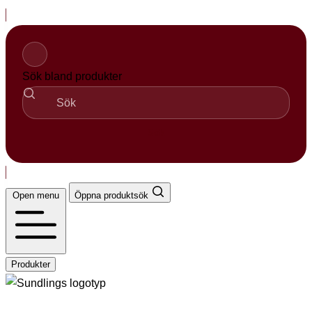
Hopp
til
innhold
Sök bland produkter
Sök
Open menu
Öppna produktsök
Produkter