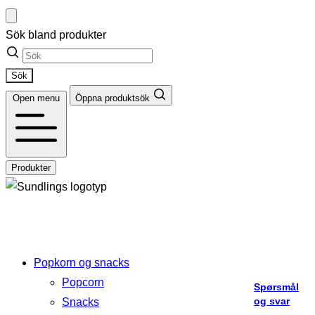
Hopp
til
Sök bland produkter
innhold
Sök
Open menu
Öppna produktsök
Produkter
Popkorn og snacks
Popcorn
Spørsmål
Ikke
og svar
Snacks
alt