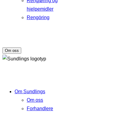
Rengjøring og
hjelpemidler
Rengöring
Om oss
Om Sundlings
Om oss
Forhandlere