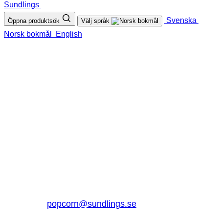
Sundlings
Svenska
Öppna produktsök
Välj språk
Norsk bokmål
English
SUNDLINGS
Sundlings Sverige AB
Jungmansgatan 16, 53140 Lidköping
Sverige
0510 – 861 80
popcorn@sundlings.se