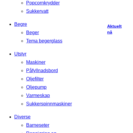
Popcornkrydder
popcorn
er
Sukkervatt
likt
Begre
Aktuelt
nå
Beger
Tema begerglass
Utstyr
Maskiner
Påfyllnadsbord
Oljefilter
Oljepump
Varmeskap
Sukkerspinnmaskiner
Diverse
Barneseter