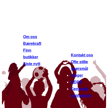
Om oss
Lenker til
andre
Om oss
nettsteder
Bærekraft
Finn
Kontakt oss
butikker
Ofte stilte
Siste nytt
spørsmål
Klager
GDPR
Generelle
betingelser