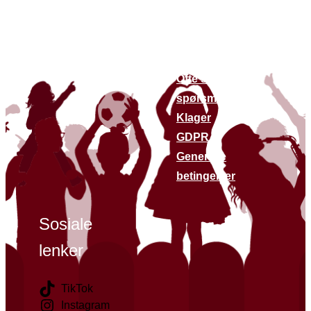
andre
Om oss
nettsteder
Bærekraft
Finn butikker
Kontakt oss
Siste nytt
Ofte stilte
spørsmål
Klager
GDPR
Generelle
betingelser
Sosiale
lenker
TikTok
Instagram