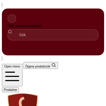
Hopp
til
innhold
Sök bland produkter
Sök
Open menu
Öppna produktsök
Produkter