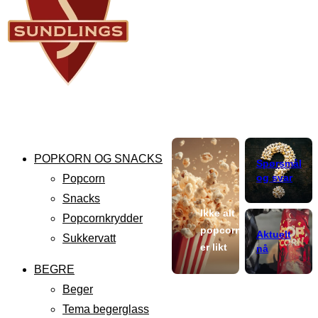
POPKORN OG SNACKS
Spørsmål
og svar
Popcorn
Snacks
Ikke alt
Popcornkrydder
popcorn
Aktuelt
Sukkervatt
er likt
nå
BEGRE
Beger
Tema begerglass