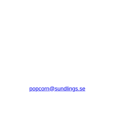
SUNDLINGS
Sundlings Sverige AB
Jungmansgatan 16, 53140 Lidköping
Sverige
0510 – 861 80
popcorn@sundlings.se
Om oss
Lenker til