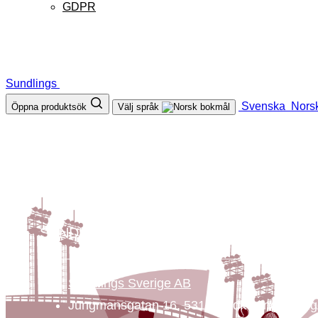
GDPR
Sundlings
Svenska
Nors
Öppna produktsök
Välj språk
SUNDLINGS
Sundlings Sverige AB
Jungmansgatan 16, 53140 Lidköping Sveri