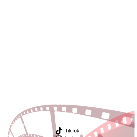
nker til
Sosiale
dre
lenker
ttsteder
TikTok