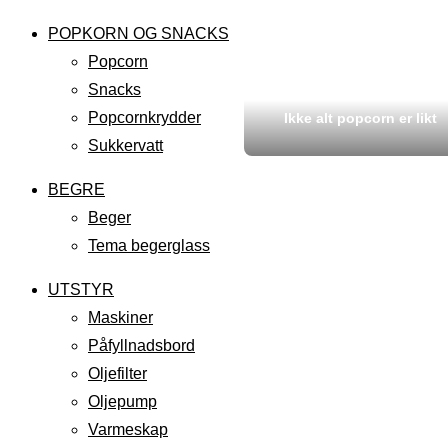
POPKORN OG SNACKS
Popcorn
Snacks
Popcornkrydder
Ikke alt popcorn er likt
Sukkervatt
BEGRE
Beger
Tema begerglass
UTSTYR
Maskiner
Påfyllnadsbord
Oljefilter
Oljepump
Varmeskap