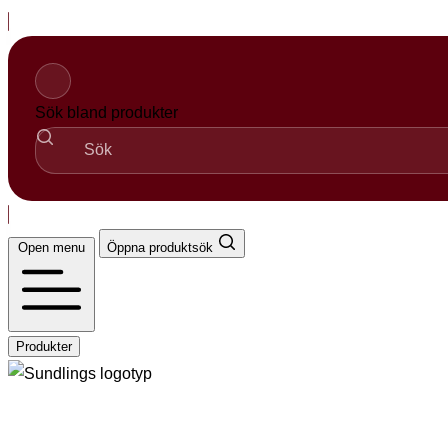
Hopp
til
innhold
Sök bland produkter
Open menu
Öppna produktsök
Produkter