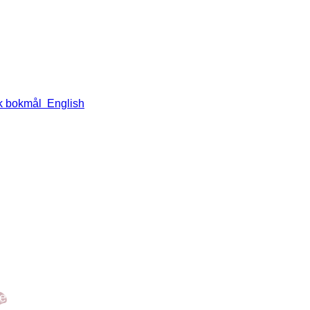
k bokmål
English
Om oss
Le
an
Om oss
ne
Bærekraft
ge
Finn butikker