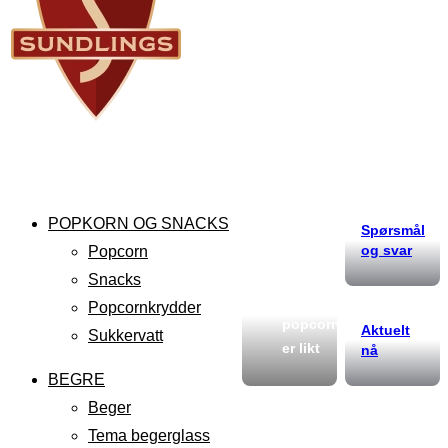
POPKORN OG SNACKS
Spørsmål
og svar
Popcorn
Snacks
Ikke alt
Popcornkrydder
popcorn
Aktuelt
Sukkervatt
er likt
nå
BEGRE
Beger
Tema begerglass