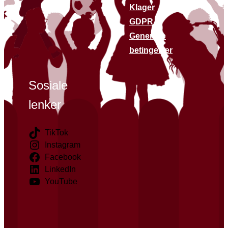
Klager
GDPR
Generelle
betingelser
Sosiale
lenker
TikTok
Instagram
Facebook
LinkedIn
YouTube