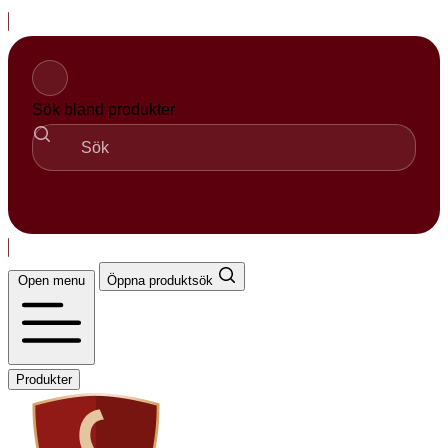
Hopp
til
innhold
Sök bland produkter
Sök
Open menu
Öppna produktsök
Produkter