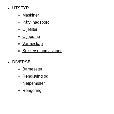
UTSTYR
Maskiner
Påfyllnadsbord
Oljefilter
Oljepump
Varmeskap
Sukkerspinnmaskiner
DIVERSE
Barneseter
Rengjøring og
hjelpemidler
Rengöring