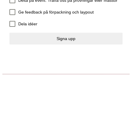
Delta på event: Träffa oss på provningar eller mässor
Ge feedback på förpackning och laypout
Dela idéer
Signa upp
SUNDLINGS