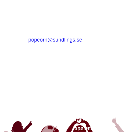
Sundlings Sverige AB
Jungmansgatan 16, 53140 Lidköping
Sverige
0510 – 861 80
popcorn@sundlings.se
Om oss
Lenker til
andre
Om oss
nettsteder
Bærekraft
Finn butikker
Kontakt oss
Siste nytt
Ofte stilte
spørsmål