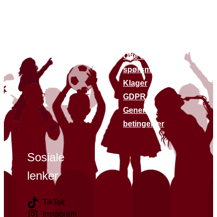
andre
Om oss
nettsteder
Bærekraft
Finn butikker
Kontakt oss
Siste nytt
Ofte stilte
spørsmål
Klager
GDPR
Generelle
betingelser
Sosiale
lenker
TikTok
Instagram