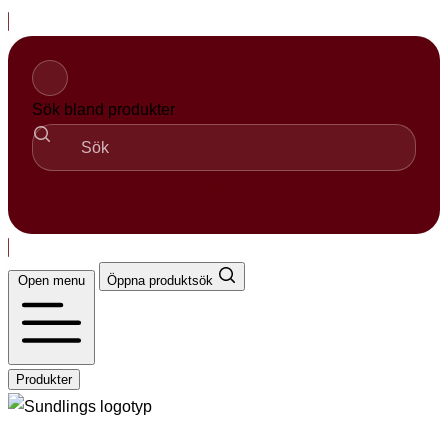
Hopp
til
innhold
Sök bland produkter
Sök
Open menu
Öppna produktsök
Produkter