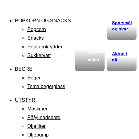
POPKORN OG SNACKS
Spørsmål
og svar
Popcorn
Snacks
Ikke alt
Popcornkrydder
popcorn
Aktuelt
Sukkervatt
er likt
nå
BEGRE
Beger
Tema begerglass
UTSTYR
Maskiner
Påfyllnadsbord
Oljefilter
Oljepump