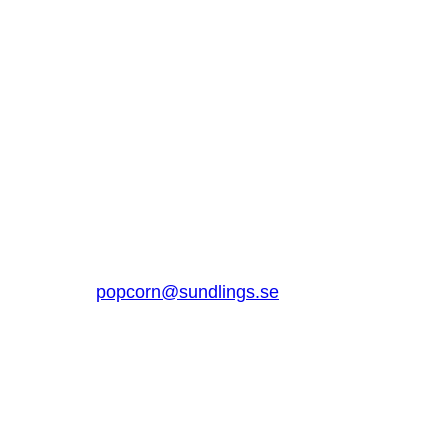
SUNDLINGS
Sundlings Sverige AB
Jungmansgatan 16, 53140 Lidköping
Sverige
0510 – 861 80
popcorn@sundlings.se
Om oss
Lenker til