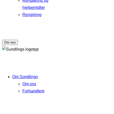
Rengjøring og
hjelpemidler
Rengöring
Om oss
Om Sundlings
Om oss
Forhandlere