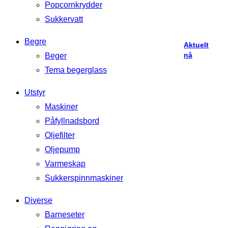
Popcornkrydder
popcorn
er
Sukkervatt
likt
Begre
Aktuelt
nå
Beger
Tema begerglass
Utstyr
Maskiner
Påfyllnadsbord
Oljefilter
Oljepump
Varmeskap
Sukkerspinnmaskiner
Diverse
Barneseter