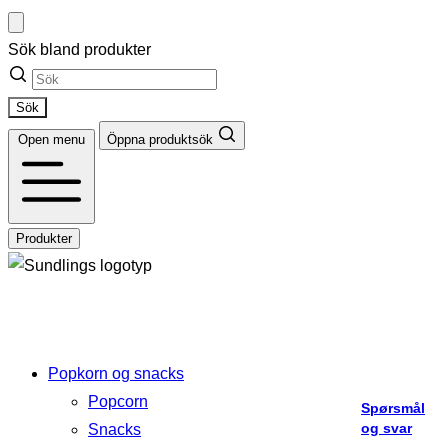
Hopp
til
Sök bland produkter
innhold
Sök
Open menu
Öppna produktsök
Produkter
Popkorn og snacks
Popcorn
Spørsmål
Ikke
og svar
Snacks
alt