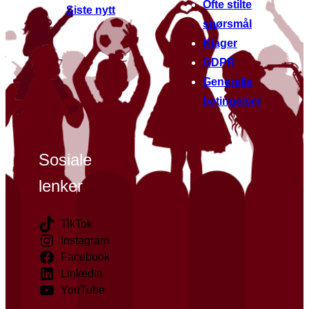
Ofte stilte
Siste nytt
spørsmål
Klager
GDPR
Generelle
betingelser
Sosiale
lenker
TikTok
Instagram
Facebook
LinkedIn
YouTube