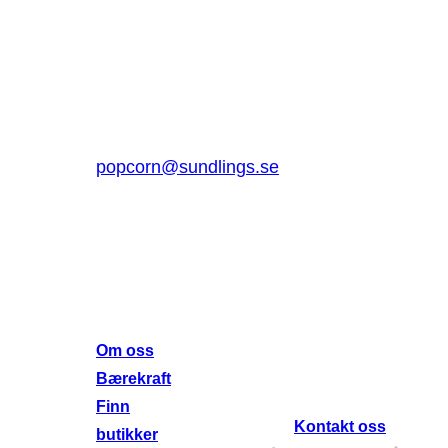
Sundlings Sverige AB
Jungmansgatan 16, 53140 Lidköping
Sverige
0510 – 861 80
popcorn@sundlings.se
Om oss
Lenker til
andre
Om oss
nettsteder
Bærekraft
Finn
Kontakt oss
butikker