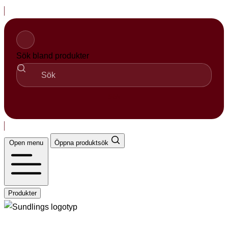
Hopp
til
innhold
Sök bland produkter
Sök
Open menu
Öppna produktsök
Produkter