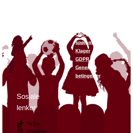
andre
Om oss
nettsteder
Bærekraft
Finn butikker
Kontakt oss
Siste nytt
Ofte stilte
spørsmål
Klager
GDPR
Generelle
betingelser
Sosiale
lenker
TikTok
Instagram