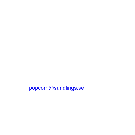
SUNDLINGS
Sundlings Sverige AB
Jungmansgatan 16, 53140 Lidköping
Sverige
0510 – 861 80
popcorn@sundlings.se
Om oss
Lenker til