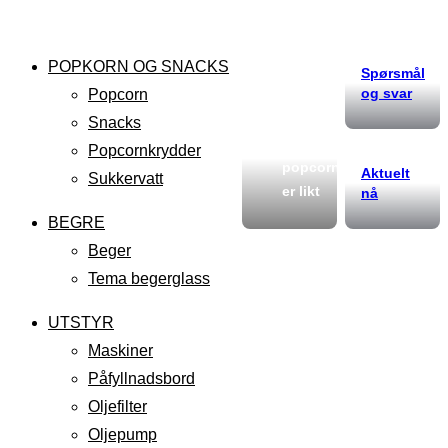
POPKORN OG SNACKS
Spørsmål
og svar
Popcorn
Snacks
Ikke alt
Popcornkrydder
popcorn
Aktuelt
Sukkervatt
er likt
nå
BEGRE
Beger
Tema begerglass
UTSTYR
Maskiner
Påfyllnadsbord
Oljefilter
Oljepump